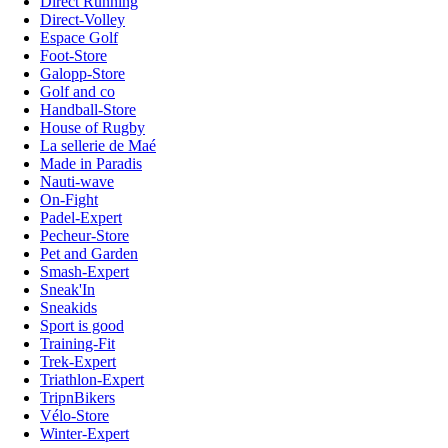
Direct Running
Direct-Volley
Espace Golf
Foot-Store
Galopp-Store
Golf and co
Handball-Store
House of Rugby
La sellerie de Maé
Made in Paradis
Nauti-wave
On-Fight
Padel-Expert
Pecheur-Store
Pet and Garden
Smash-Expert
Sneak'In
Sneakids
Sport is good
Training-Fit
Trek-Expert
Triathlon-Expert
TripnBikers
Vélo-Store
Winter-Expert