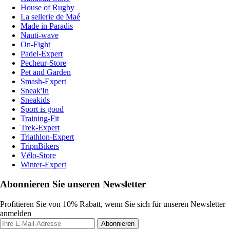
House of Rugby
La sellerie de Maé
Made in Paradis
Nauti-wave
On-Fight
Padel-Expert
Pecheur-Store
Pet and Garden
Smash-Expert
Sneak'In
Sneakids
Sport is good
Training-Fit
Trek-Expert
Triathlon-Expert
TripnBikers
Vélo-Store
Winter-Expert
Abonnieren Sie unseren Newsletter
Profitieren Sie von 10% Rabatt, wenn Sie sich für unseren Newsletter
anmelden
Abonnieren