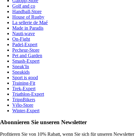
Galopp-Store
Golf and co
Handball-Store
House of Rugby
La sellerie de Maé
Made in Paradis
Nauti-wave
On-Fight
Padel-Expert
Pecheur-Store
Pet and Garden
Smash-Expert
Sneak'In
Sneakids
Sport is good
Training-Fit
Trek-Expert
Triathlon-Expert
TripnBikers
Vélo-Store
Winter-Expert
Abonnieren Sie unseren Newsletter
Profitieren Sie von 10% Rabatt, wenn Sie sich für unseren Newsletter