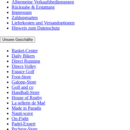
Allgemeine Verkaufsbedingungen
Rückgabe & Erstattung
Impressum
Zahlungsarten
Lieferkosten und Versandoptionen
Hinweis zum Datenschutz
Unsere Geschäfte
Basket-Center
Daily Bikers
Direct Running
Direct-Volley
Espace Golf
Foot-Store
Galopp-Store
Golf and co
Handball-Store
House of Rugby
La sellerie de Maé
Made in Paradis
Nauti-wave
On-Fight
Padel-Expert
Pecheur-Store