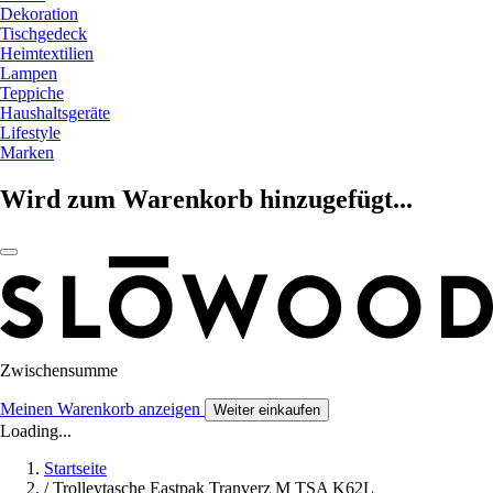
Dekoration
Tischgedeck
Heimtextilien
Lampen
Teppiche
Haushaltsgeräte
Lifestyle
Marken
Wird zum Warenkorb hinzugefügt...
Zwischensumme
Meinen Warenkorb anzeigen
Weiter einkaufen
Loading...
Startseite
/
Trolleytasche Eastpak Tranverz M TSA K62L