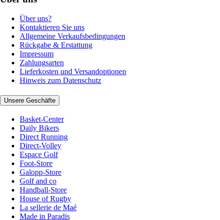
Über uns?
Kontaktieren Sie uns
Allgemeine Verkaufsbedingungen
Rückgabe & Erstattung
Impressum
Zahlungsarten
Lieferkosten und Versandoptionen
Hinweis zum Datenschutz
Unsere Geschäfte
Basket-Center
Daily Bikers
Direct Running
Direct-Volley
Espace Golf
Foot-Store
Galopp-Store
Golf and co
Handball-Store
House of Rugby
La sellerie de Maé
Made in Paradis