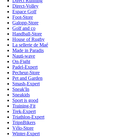
Direct Running
Direct-Volley
Espace Golf
Foot-Store
Galopp-Store
Golf and co
Handball-Store
House of Rugby
La sellerie de Maé
Made in Paradis
Nauti-wave
On-Fight
Padel-Expert
Pecheur-Store
Pet and Garden
Smash-Expert
Sneak'In
Sneakids
Sport is good
Training-Fit
Trek-Expert
Triathlon-Expert
TripnBikers
Vélo-Store
Winter-Expert