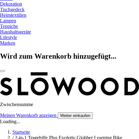
Dekoration
Tischgedeck
Heimtextilien
Lampen
Teppiche
Haushaltsgeräte
Lifestyle
Marken
Wird zum Warenkorb hinzugefügt...
Zwischensumme
Meinen Warenkorb anzeigen
Weiter einkaufen
Loading...
Startseite
/
2-in-1 Tragehilfe Plus Evolutiv Globber Learning Bike