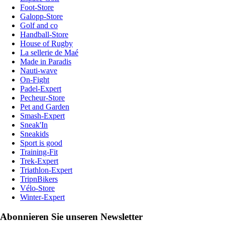
Foot-Store
Galopp-Store
Golf and co
Handball-Store
House of Rugby
La sellerie de Maé
Made in Paradis
Nauti-wave
On-Fight
Padel-Expert
Pecheur-Store
Pet and Garden
Smash-Expert
Sneak'In
Sneakids
Sport is good
Training-Fit
Trek-Expert
Triathlon-Expert
TripnBikers
Vélo-Store
Winter-Expert
Abonnieren Sie unseren Newsletter