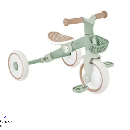
+-2
Größe
*