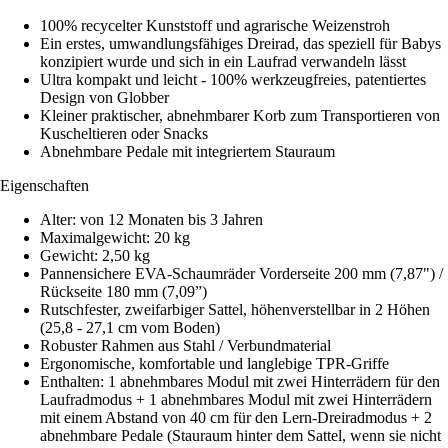
100% recycelter Kunststoff und agrarische Weizenstroh
Ein erstes, umwandlungsfähiges Dreirad, das speziell für Babys
konzipiert wurde und sich in ein Laufrad verwandeln lässt
Ultra kompakt und leicht - 100% werkzeugfreies, patentiertes
Design von Globber
Kleiner praktischer, abnehmbarer Korb zum Transportieren von
Kuscheltieren oder Snacks
Abnehmbare Pedale mit integriertem Stauraum
Eigenschaften
Alter: von 12 Monaten bis 3 Jahren
Maximalgewicht: 20 kg
Gewicht: 2,50 kg
Pannensichere EVA-Schaumräder Vorderseite 200 mm (7,87") /
Rückseite 180 mm (7,09”)
Rutschfester, zweifarbiger Sattel, höhenverstellbar in 2 Höhen
(25,8 - 27,1 cm vom Boden)
Robuster Rahmen aus Stahl / Verbundmaterial
Ergonomische, komfortable und langlebige TPR-Griffe
Enthalten: 1 abnehmbares Modul mit zwei Hinterrädern für den
Laufradmodus + 1 abnehmbares Modul mit zwei Hinterrädern
mit einem Abstand von 40 cm für den Lern-Dreiradmodus + 2
abnehmbare Pedale (Stauraum hinter dem Sattel, wenn sie nicht