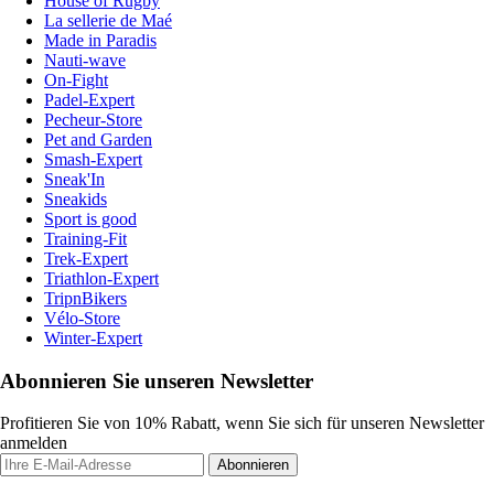
House of Rugby
La sellerie de Maé
Made in Paradis
Nauti-wave
On-Fight
Padel-Expert
Pecheur-Store
Pet and Garden
Smash-Expert
Sneak'In
Sneakids
Sport is good
Training-Fit
Trek-Expert
Triathlon-Expert
TripnBikers
Vélo-Store
Winter-Expert
Abonnieren Sie unseren Newsletter
Profitieren Sie von 10% Rabatt, wenn Sie sich für unseren Newsletter
anmelden
Abonnieren