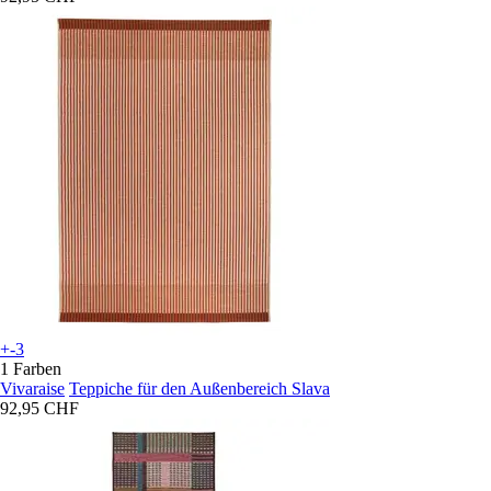
+-3
1 Farben
Vivaraise
Teppiche für den Außenbereich Slava
92,95 CHF