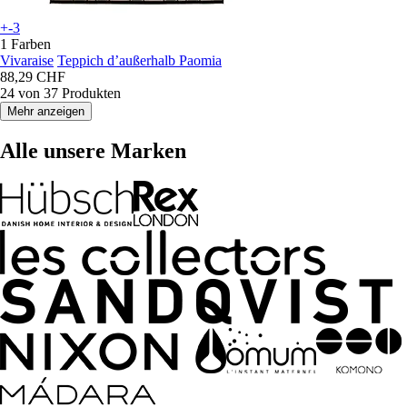
+-3
1 Farben
Vivaraise
Teppich dʼaußerhalb Paomia
88,29 CHF
24 von 37 Produkten
Mehr anzeigen
Alle unsere Marken