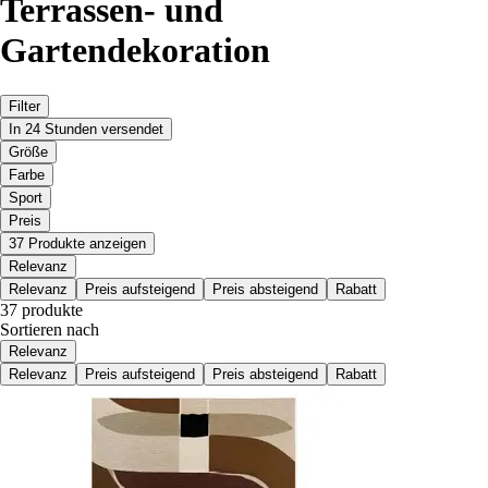
Terrassen- und
Gartendekoration
Filter
In 24 Stunden versendet
Größe
Farbe
Sport
Preis
37 Produkte anzeigen
Relevanz
Relevanz
Preis aufsteigend
Preis absteigend
Rabatt
37 produkte
Sortieren nach
Relevanz
Relevanz
Preis aufsteigend
Preis absteigend
Rabatt