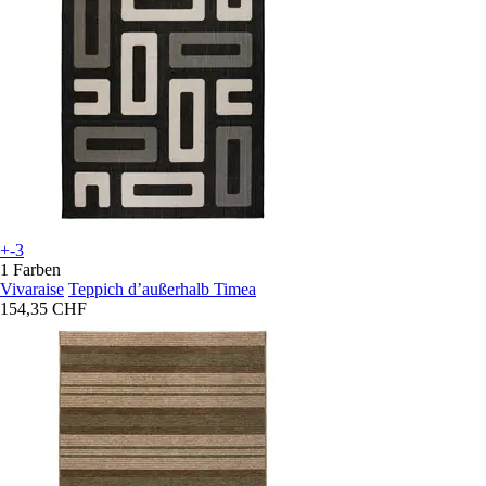
+-3
1 Farben
Vivaraise
Teppich dʼaußerhalb Timea
154,35 CHF