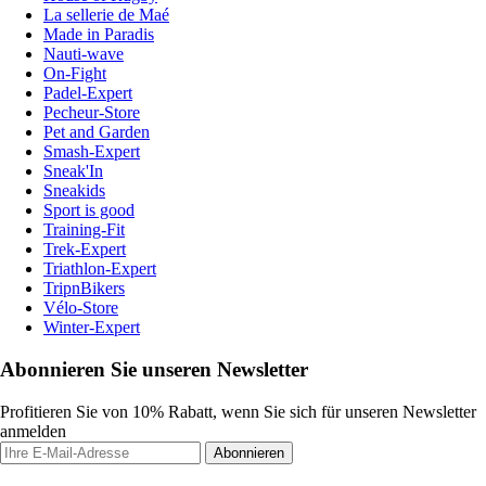
La sellerie de Maé
Made in Paradis
Nauti-wave
On-Fight
Padel-Expert
Pecheur-Store
Pet and Garden
Smash-Expert
Sneak'In
Sneakids
Sport is good
Training-Fit
Trek-Expert
Triathlon-Expert
TripnBikers
Vélo-Store
Winter-Expert
Abonnieren Sie unseren Newsletter
Profitieren Sie von 10% Rabatt, wenn Sie sich für unseren Newsletter
anmelden
Abonnieren