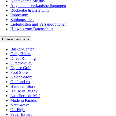
Kontaktieren Sie uns
Allgemeine Verkaufsbedingungen
Rückgabe & Erstattung
Impressum
Zahlungsarten
Lieferkosten und Versandoptionen
Hinweis zum Datenschutz
Unsere Geschäfte
Basket-Center
Daily Bikers
Direct Running
Direct-Volley
Espace Golf
Foot-Store
Galopp-Store
Golf and co
Handball-Store
House of Rugby
La sellerie de Maé
Made in Paradis
Nauti-wave
On-Fight
Padel-Expert