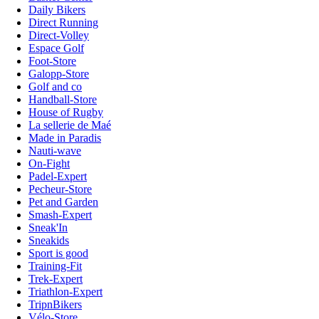
Daily Bikers
Direct Running
Direct-Volley
Espace Golf
Foot-Store
Galopp-Store
Golf and co
Handball-Store
House of Rugby
La sellerie de Maé
Made in Paradis
Nauti-wave
On-Fight
Padel-Expert
Pecheur-Store
Pet and Garden
Smash-Expert
Sneak'In
Sneakids
Sport is good
Training-Fit
Trek-Expert
Triathlon-Expert
TripnBikers
Vélo-Store