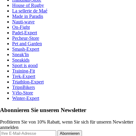
House of Rugby
La sellerie de Maé
Made in Paradis
Nauti-wave
On-Fight
Padel-Expert
Pecheur-Store
Pet and Garden
Smash-Expert
Sneak'In
Sneakids
Sport is good
Training-Fit
Trek-Expert
Triathlon-Expert
TripnBikers
Vélo-Store
Winter-Expert
Abonnieren Sie unseren Newsletter
Profitieren Sie von 10% Rabatt, wenn Sie sich für unseren Newsletter
anmelden
Abonnieren