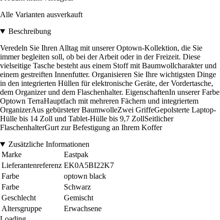
Alle Varianten ausverkauft
Beschreibung
Veredeln Sie Ihren Alltag mit unserer Optown-Kollektion, die Sie
immer begleiten soll, ob bei der Arbeit oder in der Freizeit. Diese
vielseitige Tasche besteht aus einem Stoff mit Baumwollcharakter und
einem gestreiften Innenfutter. Organisieren Sie Ihre wichtigsten Dinge
in den integrierten Hüllen für elektronische Geräte, der Vordertasche,
dem Organizer und dem Flaschenhalter. EigenschaftenIn unserer Farbe
Optown TerraHauptfach mit mehreren Fächern und integriertem
OrganizerAus gebürsteter BaumwolleZwei GriffeGepolsterte Laptop-
Hülle bis 14 Zoll und Tablet-Hülle bis 9,7 ZollSeitlicher
FlaschenhalterGurt zur Befestigung an Ihrem Koffer
Zusätzliche Informationen
Marke
Eastpak
Lieferantenreferenz
EK0A5BI22K7
Farbe
optown black
Farbe
Schwarz
Geschlecht
Gemischt
Altersgruppe
Erwachsene
Loading...