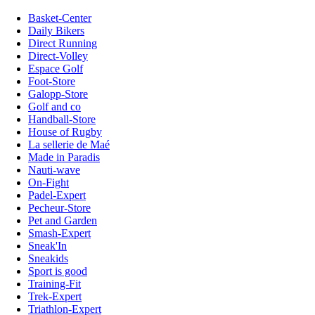
Basket-Center
Daily Bikers
Direct Running
Direct-Volley
Espace Golf
Foot-Store
Galopp-Store
Golf and co
Handball-Store
House of Rugby
La sellerie de Maé
Made in Paradis
Nauti-wave
On-Fight
Padel-Expert
Pecheur-Store
Pet and Garden
Smash-Expert
Sneak'In
Sneakids
Sport is good
Training-Fit
Trek-Expert
Triathlon-Expert