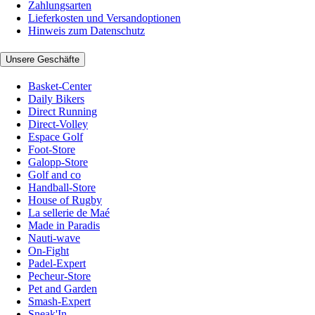
Zahlungsarten
Lieferkosten und Versandoptionen
Hinweis zum Datenschutz
Unsere Geschäfte
Basket-Center
Daily Bikers
Direct Running
Direct-Volley
Espace Golf
Foot-Store
Galopp-Store
Golf and co
Handball-Store
House of Rugby
La sellerie de Maé
Made in Paradis
Nauti-wave
On-Fight
Padel-Expert
Pecheur-Store
Pet and Garden
Smash-Expert
Sneak'In