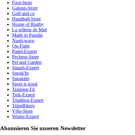
Foot-Store
Galopp-Store
Golf and co
Handball-Store
House of Rugby
La sellerie de Maé
Made in Paradis
Nauti-wave
On-Fight
Padel-Expert
Pecheur-Store
Pet and Garden
Smash-Expert
Sneak'In
Sneakids
Sport is good
Training-Fit
Trek-Expert
Triathlon-Expert
TripnBikers
Vélo-Store
Winter-Expert
Abonnieren Sie unseren Newsletter