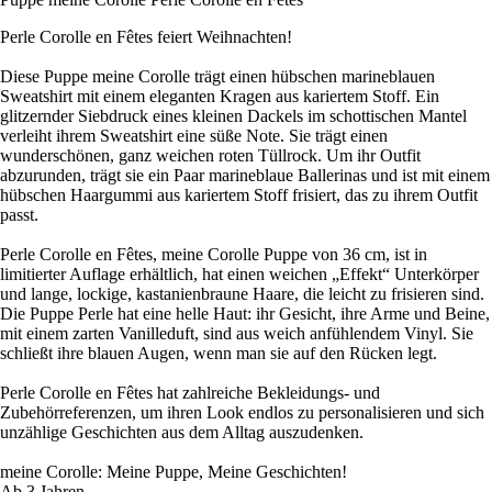
Perle Corolle en Fêtes feiert Weihnachten!
Diese Puppe meine Corolle trägt einen hübschen marineblauen
Sweatshirt mit einem eleganten Kragen aus kariertem Stoff. Ein
glitzernder Siebdruck eines kleinen Dackels im schottischen Mantel
verleiht ihrem Sweatshirt eine süße Note. Sie trägt einen
wunderschönen, ganz weichen roten Tüllrock. Um ihr Outfit
abzurunden, trägt sie ein Paar marineblaue Ballerinas und ist mit einem
hübschen Haargummi aus kariertem Stoff frisiert, das zu ihrem Outfit
passt.
Perle Corolle en Fêtes, meine Corolle Puppe von 36 cm, ist in
limitierter Auflage erhältlich, hat einen weichen „Effekt“ Unterkörper
und lange, lockige, kastanienbraune Haare, die leicht zu frisieren sind.
Die Puppe Perle hat eine helle Haut: ihr Gesicht, ihre Arme und Beine,
mit einem zarten Vanilleduft, sind aus weich anfühlendem Vinyl. Sie
schließt ihre blauen Augen, wenn man sie auf den Rücken legt.
Perle Corolle en Fêtes hat zahlreiche Bekleidungs- und
Zubehörreferenzen, um ihren Look endlos zu personalisieren und sich
unzählige Geschichten aus dem Alltag auszudenken.
meine Corolle: Meine Puppe, Meine Geschichten!
Ab 3 Jahren.