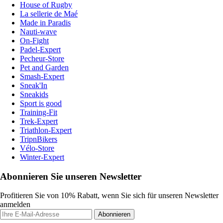
House of Rugby
La sellerie de Maé
Made in Paradis
Nauti-wave
On-Fight
Padel-Expert
Pecheur-Store
Pet and Garden
Smash-Expert
Sneak'In
Sneakids
Sport is good
Training-Fit
Trek-Expert
Triathlon-Expert
TripnBikers
Vélo-Store
Winter-Expert
Abonnieren Sie unseren Newsletter
Profitieren Sie von 10% Rabatt, wenn Sie sich für unseren Newsletter
anmelden
Abonnieren