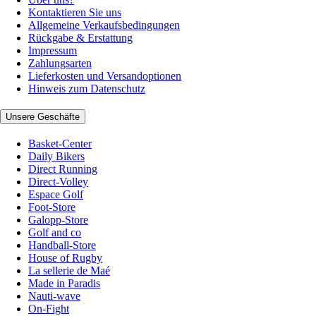
Kontaktieren Sie uns
Allgemeine Verkaufsbedingungen
Rückgabe & Erstattung
Impressum
Zahlungsarten
Lieferkosten und Versandoptionen
Hinweis zum Datenschutz
Unsere Geschäfte
Basket-Center
Daily Bikers
Direct Running
Direct-Volley
Espace Golf
Foot-Store
Galopp-Store
Golf and co
Handball-Store
House of Rugby
La sellerie de Maé
Made in Paradis
Nauti-wave
On-Fight