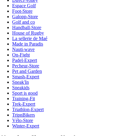
Direct-Volley
Espace Golf
Foot-Store
Galopp-Store
Golf and co
Handball-Store
House of Rugby
La sellerie de Maé
Made in Paradis
Nauti-wave
On-Fight
Padel-Expert
Pecheur-Store
Pet and Garden
Smash-Expert
Sneak'In
Sneakids
Sport is good
Training-Fit
Trek-Expert
Triathlon-Expert
TripnBikers
Vélo-Store
Winter-Expert