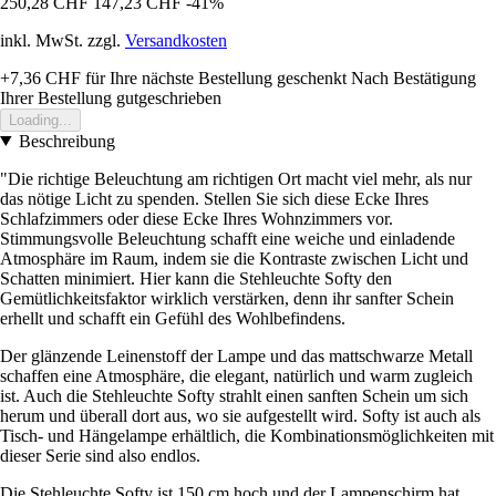
250,28 CHF
147,23 CHF
-41%
inkl. MwSt. zzgl.
Versandkosten
+7,36 CHF
für Ihre nächste Bestellung geschenkt
Nach Bestätigung
Ihrer Bestellung gutgeschrieben
Loading...
Beschreibung
"Die richtige Beleuchtung am richtigen Ort macht viel mehr, als nur
das nötige Licht zu spenden. Stellen Sie sich diese Ecke Ihres
Schlafzimmers oder diese Ecke Ihres Wohnzimmers vor.
Stimmungsvolle Beleuchtung schafft eine weiche und einladende
Atmosphäre im Raum, indem sie die Kontraste zwischen Licht und
Schatten minimiert. Hier kann die Stehleuchte Softy den
Gemütlichkeitsfaktor wirklich verstärken, denn ihr sanfter Schein
erhellt und schafft ein Gefühl des Wohlbefindens.
Der glänzende Leinenstoff der Lampe und das mattschwarze Metall
schaffen eine Atmosphäre, die elegant, natürlich und warm zugleich
ist. Auch die Stehleuchte Softy strahlt einen sanften Schein um sich
herum und überall dort aus, wo sie aufgestellt wird. Softy ist auch als
Tisch- und Hängelampe erhältlich, die Kombinationsmöglichkeiten mit
dieser Serie sind also endlos.
Die Stehleuchte Softy ist 150 cm hoch und der Lampenschirm hat