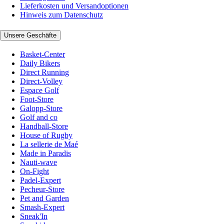
Lieferkosten und Versandoptionen
Hinweis zum Datenschutz
Unsere Geschäfte
Basket-Center
Daily Bikers
Direct Running
Direct-Volley
Espace Golf
Foot-Store
Galopp-Store
Golf and co
Handball-Store
House of Rugby
La sellerie de Maé
Made in Paradis
Nauti-wave
On-Fight
Padel-Expert
Pecheur-Store
Pet and Garden
Smash-Expert
Sneak'In