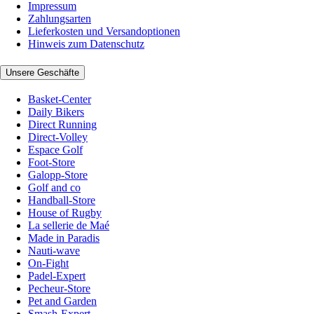
Impressum
Zahlungsarten
Lieferkosten und Versandoptionen
Hinweis zum Datenschutz
Unsere Geschäfte
Basket-Center
Daily Bikers
Direct Running
Direct-Volley
Espace Golf
Foot-Store
Galopp-Store
Golf and co
Handball-Store
House of Rugby
La sellerie de Maé
Made in Paradis
Nauti-wave
On-Fight
Padel-Expert
Pecheur-Store
Pet and Garden
Smash-Expert