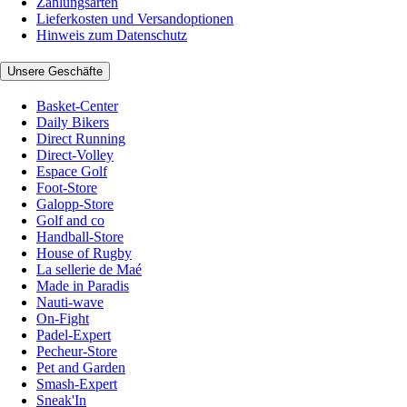
Zahlungsarten
Lieferkosten und Versandoptionen
Hinweis zum Datenschutz
Unsere Geschäfte
Basket-Center
Daily Bikers
Direct Running
Direct-Volley
Espace Golf
Foot-Store
Galopp-Store
Golf and co
Handball-Store
House of Rugby
La sellerie de Maé
Made in Paradis
Nauti-wave
On-Fight
Padel-Expert
Pecheur-Store
Pet and Garden
Smash-Expert
Sneak'In