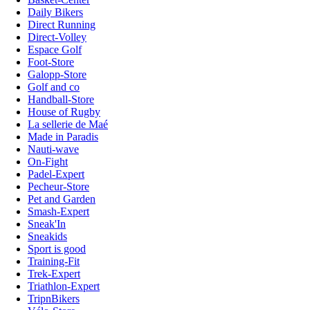
Daily Bikers
Direct Running
Direct-Volley
Espace Golf
Foot-Store
Galopp-Store
Golf and co
Handball-Store
House of Rugby
La sellerie de Maé
Made in Paradis
Nauti-wave
On-Fight
Padel-Expert
Pecheur-Store
Pet and Garden
Smash-Expert
Sneak'In
Sneakids
Sport is good
Training-Fit
Trek-Expert
Triathlon-Expert
TripnBikers